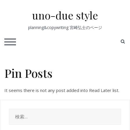
Skip
to
uno-due style
content
planning&copywriting 宮崎弘士のページ
S
TOGGLE MOBILE MENU
Pin Posts
It seems there is not any post added into Read Later list.
検
索: